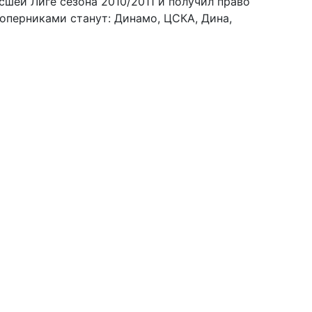
шей Лиге сезона 2010/2011 и получил право
соперниками станут: Динамо, ЦСКА, Дина,