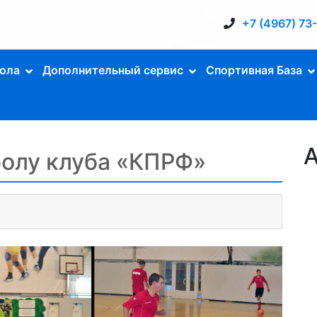
+7 (4967) 73
ола
Дополнительный сервис
Спортивная База
А
олу клуба «КПРФ»