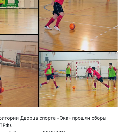
ерритории Дворца спорта
Ока
прошли сборы
«
»
ПРФ).