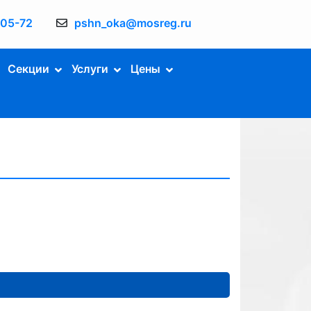
-05-72
pshn_oka@mosreg.ru
Секции
Услуги
Цены