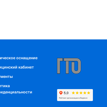
ическое оснащение
цинский кабинет
ументы
итика
фиденциальности