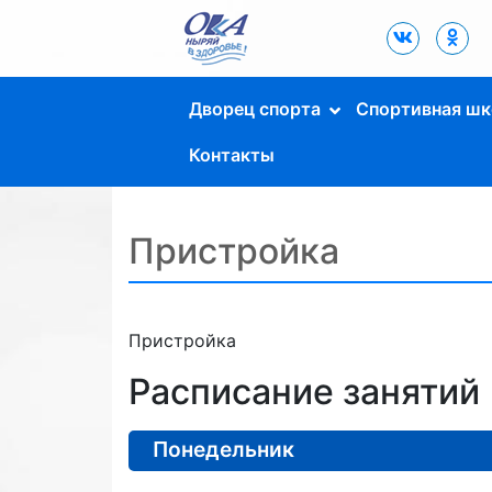
Дворец Спорта
"Ока" г. Пущино
Дворец спорта
Спортивная шк
Контакты
Пристройка
Пристройка
Расписание занятий
Понедельник