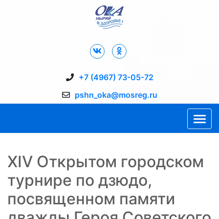
Дворец Спорта "Ока" г. Пущино
+7 (4967) 73-05-72
pshn_oka@mosreg.ru
XIV Открытом городском
турнире по дзюдо,
посвященном памяти
дважды Героя Советского