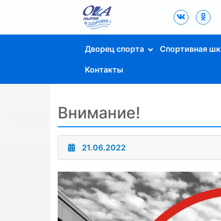
Дворец Спорта
"Ока" г. Пущино
Дворец спорта
Спортивная шк
Контакты
Внимание!
21.06.2022