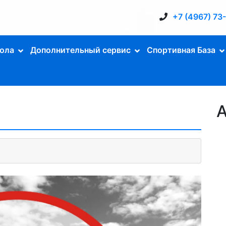
+7 (4967) 73
ола
Дополнительный сервис
Спортивная База
А