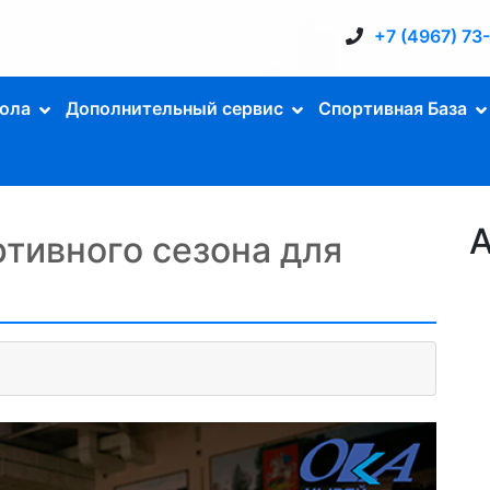
+7 (4967) 73
ола
Дополнительный сервис
Спортивная База
А
тивного сезона для