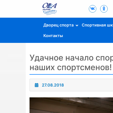
Дворец Спорта
"Ока" г. Пущино
Дворец спорта
Спортивная шк
Контакты
Удачное начало спор
наших спортсменов!
27.08.2018