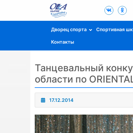
Дворец Спорта
"Ока" г. Пущино
Дворец спорта
Спортивная шк
Контакты
Танцевальный конку
области по ORIENTA
17.12.2014