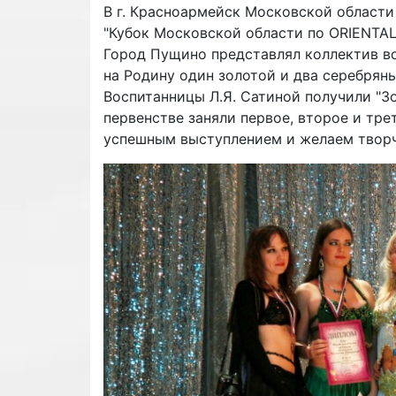
В г. Красноармейск Московской области
"Кубок Московской области по ОRIENTAL
Город Пущино представлял коллектив во
на Родину один золотой и два серебряны
Воспитанницы Л.Я. Сатиной получили "Зо
первенстве заняли первое, второе и тре
успешным выступлением и желаем творч