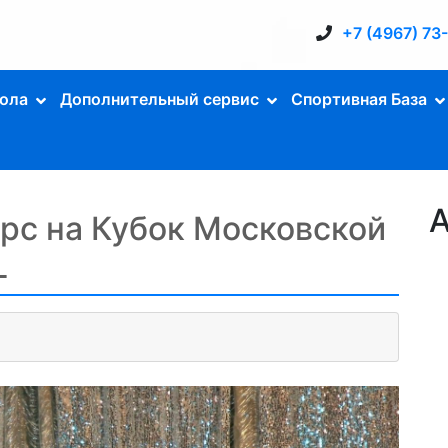
+7 (4967) 73
ола
Дополнительный сервис
Спортивная База
А
рс на Кубок Московской
L