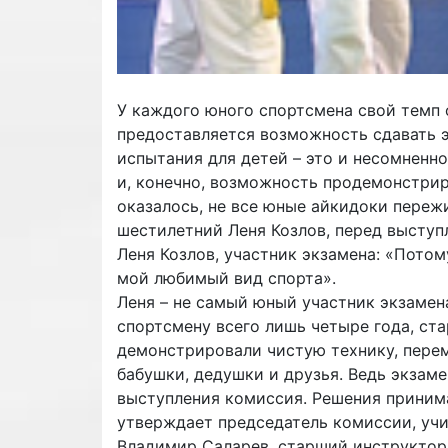
У каждого юного спортсмена свой темп 
предоставляется возможность сдавать э
испытания для детей – это и несомненно
и, конечно, возможность продемонстриро
оказалось, не все юные айкидоки переж
шестилетний Леня Козлов, перед выступ
Леня Козлов, участник экзамена: «Потому
мой любимый вид спорта».
Леня – не самый юный участник экзаме
спортсмену всего лишь четыре года, ста
демонстрировали чистую технику, перем
бабушки, дедушки и друзья. Ведь экзам
выступления комиссия. Решения принима
утверждает председатель комиссии, учи
Владимир Саларев, старший инструктор