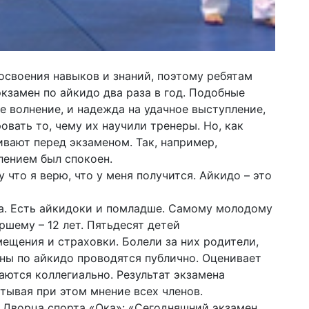
освоения навыков и знаний, поэтому ребятам
кзамен по айкидо два раза в год. Подобные
е волнение, и надежда на удачное выступление,
вать то, чему их научили тренеры. Но, как
ивают перед экзаменом. Так, например,
лением был спокоен.
 что я верю, что у меня получится. Айкидо – это
на. Есть айкидоки и помладше. Самому молодому
ршему – 12 лет. Пятьдесят детей
ещения и страховки. Болели за них родители,
ены по айкидо проводятся публично. Оценивает
ются коллегиально. Результат экзамена
тывая при этом мнение всех членов.
 Дворца спорта «Ока»: «Сегодняшний экзамен