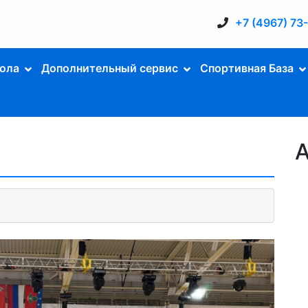
+7 (4967) 73
ола
Дополнительный сервис
Спортивная База
А