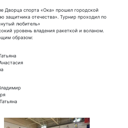
ле Дворца спорта «Ока» прошел городской
ю защитника отечества». Турнир проходил по
инутый любитель»
окий уровень владения ракеткой и воланом.
ющим образом:
Татьяна
 Анастасия
на
 Владимир
аря
Татьяна