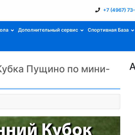
+7 (4967) 73
ола
Дополнительный сервис
Спортивная База
А
Кубка Пущино по мини-