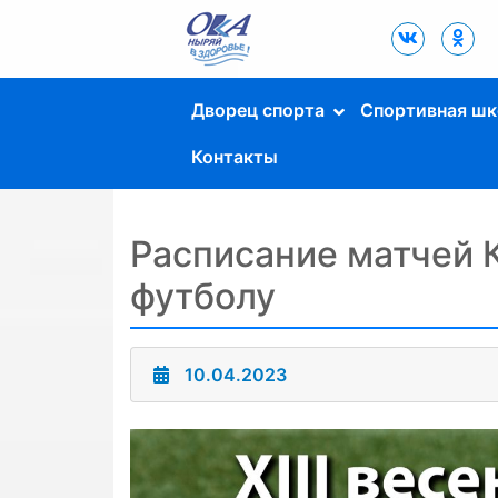
Дворец Спорта
"Ока" г. Пущино
Дворец спорта
Спортивная шк
Контакты
Расписание матчей 
футболу
10.04.2023