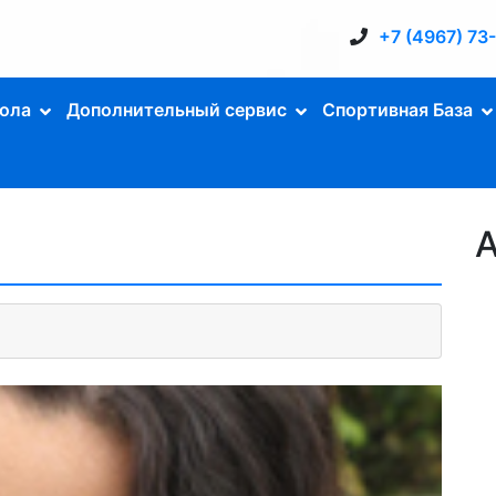
+7 (4967) 73
ола
Дополнительный сервис
Спортивная База
А