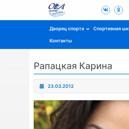
Дворец Спорта
"Ока" г. Пущино
Дворец спорта
Спортивная шк
Контакты
Рапацкая Карина
23.03.2012