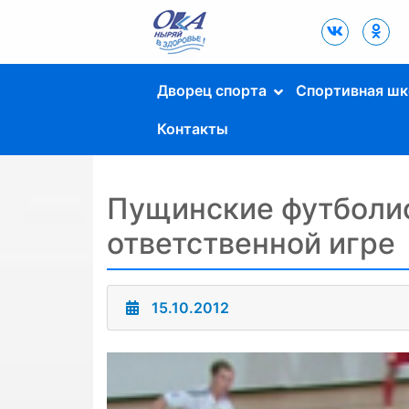
Дворец Спорта
"Ока" г. Пущино
Дворец спорта
Спортивная шк
Контакты
Пущинские футболис
ответственной игре
15.10.2012