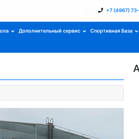
+7 (4967) 73
ола
Дополнительный сервис
Спортивная База
А