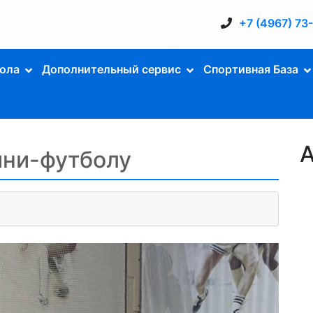
+7 (4967) 73
ола
Дополнительный сервис
Спортивная База
А
ини-футболу