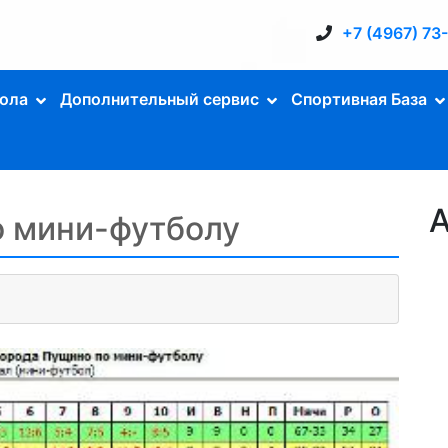
+7 (4967) 73
ола
Дополнительный сервис
Спортивная База
А
о мини-футболу