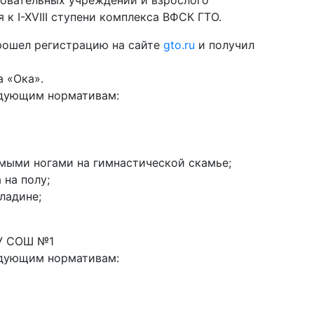
к I-XVIII ступени комплекса ВФСК ГТО.
прошел регистрацию на сайте
gto.ru
и получил
а «Ока».
едующим нормативам:
ямыми ногами на гимнастической скамье;
 на полу;
ладине;
ОУ СОШ №1
едующим нормативам: