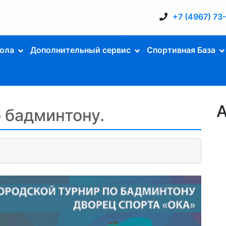
+7 (4967) 73
ола
Дополнительный сервис
Спортивная База
А
 бадминтону.