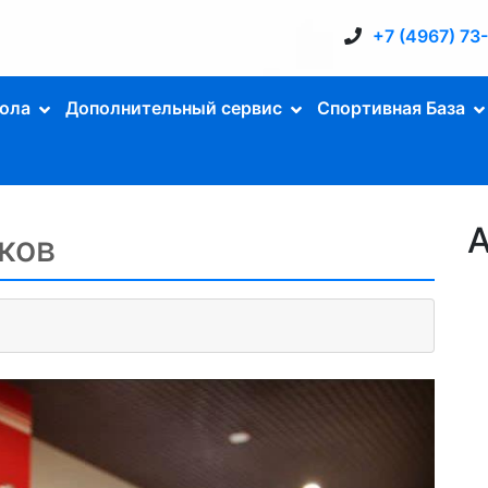
+7 (4967) 73
ола
Дополнительный сервис
Спортивная База
А
ков