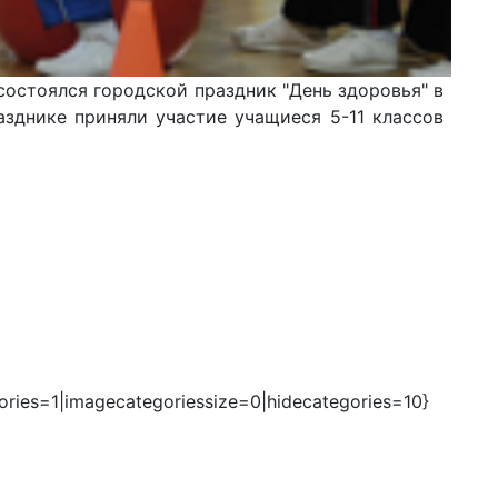
" состоялся городской праздник "День здоровья" в
азднике приняли участие учащиеся 5-11 классов
ories=1|imagecategoriessize=0|hidecategories=10}