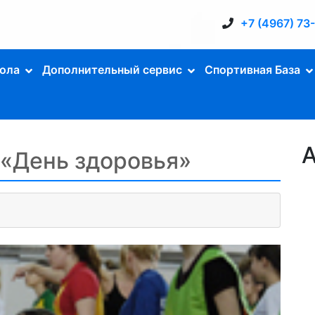
+7 (4967) 73
ола
Дополнительный сервис
Спортивная База
А
 «День здоровья»