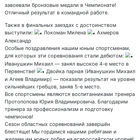
завоевали бронзовые медали в Чемпионате!
Отличный результат в командной работе.
Также в финальных заездах с достоинством
выступили:
Локоман Милена
Ахмеров
Александр
Особые поздравления нашим юным спортсменам,
для которых эти соревнования стали дебютом:
Иванушкин Михаил — занял высокое 4-е место в
Первенстве!
Двойка парная (Иванушкин Михаил
и Агеев Владимир) — показали результат на уровне
сильнейших гребцов, заняв 5-е место.
Все спортсмены являются воспитанниками тренера
Протопопова Юрия Владимировича. Благодарим
тренера за профессионализм и подготовку
чемпионов!
Сезон областных соревнований завершён
блестяще! Мы гордимся нашими ребятами и
желаем им новых побед на всероссийском уровне!