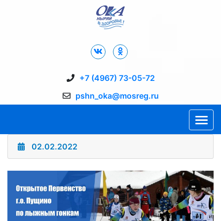
Дворец Спорта "Ока" г. Пущино
+7 (4967) 73-05-72
pshn_oka@mosreg.ru
02.02.2022