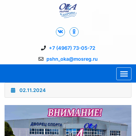
Дворец Спорта "Ока" г. Пущино
+7 (4967) 73-05-72
pshn_oka@mosreg.ru
02.11.2024