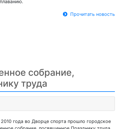
 плаванию.
Прочитать новость
енное собрание,
ику труда
я 2010 года во Дворце спорта прошло городское
енное собрание, посвященное Празднику труда