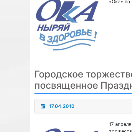
«Ока» по
Городское торжеств
посвященное Праздн
17.04.2010
17 апрел
торжеств